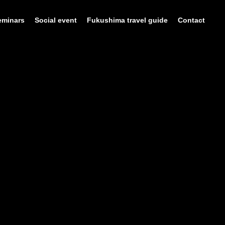
eminars
Social event
Fukushima travel guide
Contact