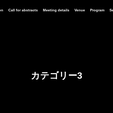
on
Call for abstracts
Meeting details
Venue
Program
S
カテゴリー3